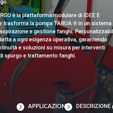
rgo.
O è la piattaforma modulare di IDEE E
 trasforma la pompa TARUA ® in un sistema
spirazione e gestione fanghi. Personalizzabil
 adatta a ogni esigenza operativa, garantendo
ntinuità e soluzioni su misura per interventi
di spurgo e trattamento fanghi.

APPLICAZIONI

DESCRIZIONE