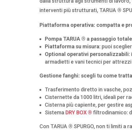
dalla struttura agli strumenti di lavoro,
interventi più strutturati, TARUA ® SP
Piattaforma operativa: compatta e pr
Pompa TARUA ® a passaggio total
Piattaforma su misura
: puoi sceglie
Optional operativi personalizzabili
:
armadietti e vani tecnici per attrezzi
Gestione fanghi: scegli tu come trattar
Trasferimento diretto in vasche, pozze
Cisternette da 1000 litri, ideali per 
Cisterna più capiente, per gestire as
Sistema
DRY BOX ®
filtrodinamico: d
Con TARUA ® SPURGO, non ti limiti a racc