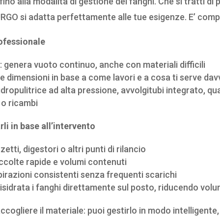
 fino alla modalità di gestione dei fanghi. Che si tratti di
URGO si adatta perfettamente alle tue esigenze. E’ com
ofessionale
e
: genera vuoto continuo, anche con materiali difficili
re dimensioni in base a come lavori e a cosa ti serve da
 idropulitrice ad alta pressione, avvolgitubi integrato, 
 o ricambi
li in base all’intervento
tti, digestori o altri punti di rilancio
raccolte rapide e volumi contenuti
pirazioni consistenti senza frequenti scarichi
isidrata i fanghi direttamente sul posto, riducendo volu
ogliere il materiale: puoi gestirlo in modo intelligente, 