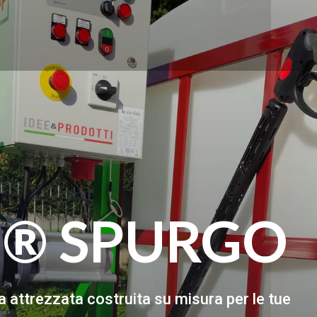
A
®
SPURGO
 attrezzata costruita su misura per le tue