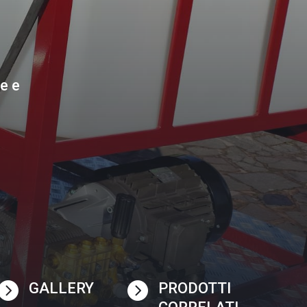
e e


GALLERY
PRODOTTI