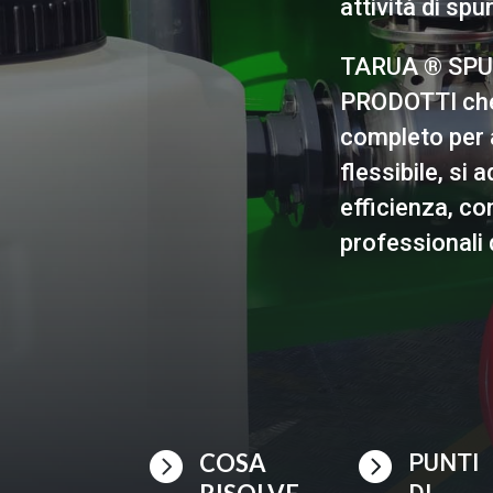
attività di spu
TARUA ® SPURG
PRODOTTI che
completo per a
flessibile, si
efficienza, co
professionali 

COSA

PUNTI