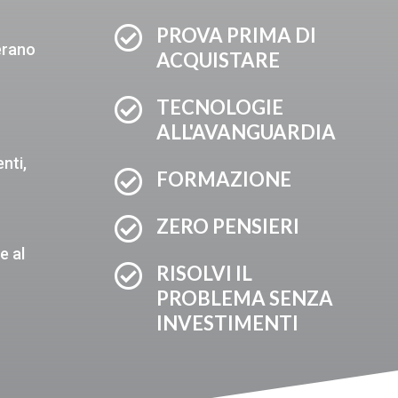

PROVA PRIMA DI
erano
ACQUISTARE
o

TECNOLOGIE
ALL'AVANGUARDIA
nti,

FORMAZIONE

ZERO PENSIERI
e al

RISOLVI IL
PROBLEMA SENZA
INVESTIMENTI