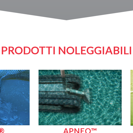
PRODOTTI NOLEGGIABILI
APNEO™
DRYBOX® S