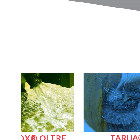
TARUA®
TRE