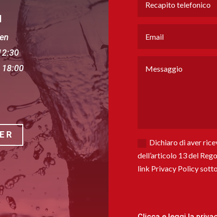
I
Ven
12:30
 18:00
ER
Dichiaro di aver ric
dell’articolo 13 del Re
link Privacy Policy sott
Clicca e leggi la priva