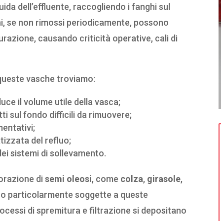
quida dell’effluente, raccogliendo i fanghi sul
hi, se non rimossi periodicamente, possono
azione, causando criticità operative, cali di
a queste vasche troviamo:
ce il volume utile della vasca;
i sul fondo difficili da rimuovere;
mentativi;
izzata del refluo;
dei sistemi di sollevamento.
vorazione di
semi oleosi
, come
colza
,
girasole
,
no particolarmente soggette a queste
rocessi di spremitura e filtrazione si depositano